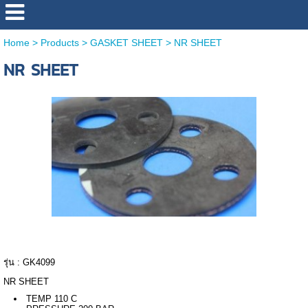
Home
>
Products
>
GASKET SHEET
>
NR SHEET
NR SHEET
PATAMO
รุ่น : GK4099
NR SHEET
TEMP 110 C