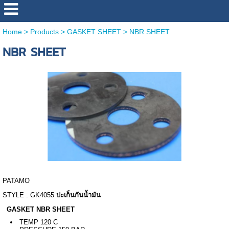
Home
>
Products
>
GASKET SHEET
>
NBR SHEET
NBR SHEET
PATAMO
STYLE : GK4055
ปะเก็นกันน้ำมัน
GASKET NBR SHEET
TEMP 120 C