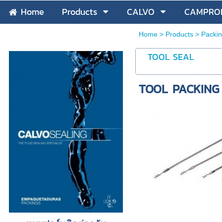
Home
Products
CALVO
CAMPROF
Home
>
Products
>
Packin
TOOL SEAL
TOOL PACKING