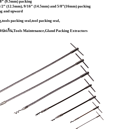
/8” (9.5mm) packing
 1/2” (12.5mm), 9/16” (14.5mm) and 5/8”(16mm) packing
ing and upward
,tools packing seal,tool packing seal,
ดปะเก็น,Tools Maintenance,Gland Packing Extractors